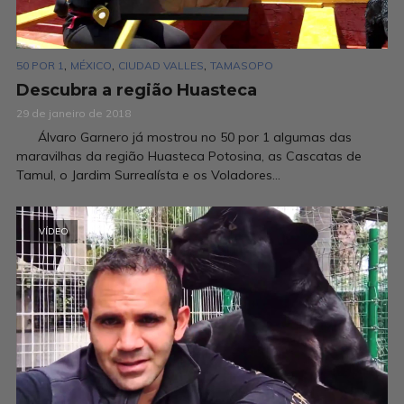
,
,
,
50 POR 1
MÉXICO
CIUDAD VALLES
TAMASOPO
Descubra a região Huasteca
29 de janeiro de 2018
Álvaro Garnero já mostrou no 50 por 1 algumas das
maravilhas da região Huasteca Potosina, as Cascatas de
Tamul, o Jardim Surrealísta e os Voladores...
VÍDEO