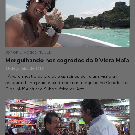
,
,
50 POR 1
MÉXICO
TULUM
Mergulhando nos segredos da Riviera Maia
29 de janeiro de 2018
Álvaro mostra as praias e as ruínas de Tulum, visita um
restaurante na praia e ainda faz um mergulho no Cenote Dos
Ojos. MUSA Museo Subacuático de Arte –...
VÍDEO