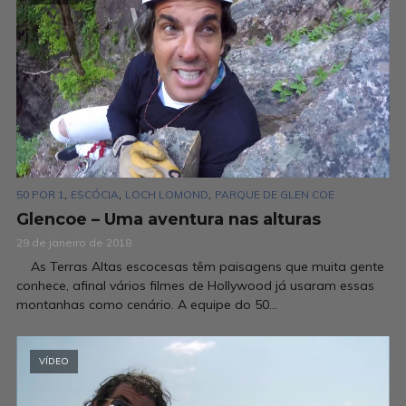
,
,
,
50 POR 1
ESCÓCIA
LOCH LOMOND
PARQUE DE GLEN COE
Glencoe – Uma aventura nas alturas
29 de janeiro de 2018
As Terras Altas escocesas têm paisagens que muita gente
conhece, afinal vários filmes de Hollywood já usaram essas
montanhas como cenário. A equipe do 50...
VÍDEO