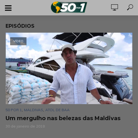
EPISÓDIOS
VÍDEO
,
,
50 POR 1
MALDIVAS
ATOL DE BAA
Um mergulho nas belezas das Maldivas
30 de janeiro de 2018