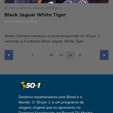
,
,
50 POR 1
MÉXICO
CIDADE DO MÉXICO
Black Jaguar White Tiger
29 de janeiro de 2018
Álvaro Garnero começou a nova temporada do 50 por 1
visitando a Fundação Black Jaguar White Tiger.
1
…
38
39
40
41
Destinos espetaculares pelo Brasil e o
Mundo. O ‘50 por 1’ é um programa de
viagens original que eu apresento no
Domingo Espetacular, na Record TV. Mostro