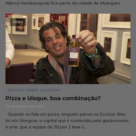
fábrica Handunugoda fica perto da cidade de Ahangam...
VÍDEO
,
,
,
ESCÓCIA
CRIEFF
GLASGOW
Pizza e Uísque, boa combinação?
29 de janeiro de 2018
Quando se fala em pizza, ninguém pensa na Escócia. Mas
foi em Glasgow, a capital que é conhecida pela gastronomia
e arte, que a equipe do 50 por 1 teve o...