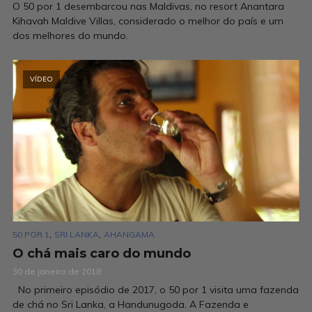
O 50 por 1 desembarcou nas Maldivas, no resort Anantara
Kihavah Maldive Villas, considerado o melhor do país e um
dos melhores do mundo.
VÍDEO
,
,
50 POR 1
SRI LANKA
AHANGAMA
O chá mais caro do mundo
30 de janeiro de 2018
No primeiro episódio de 2017, o 50 por 1 visita uma fazenda
de chá no Sri Lanka, a Handunugoda. A Fazenda e