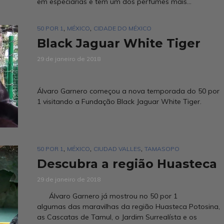
em especiarias e tem um dos perfumes mais...
,
,
50 POR 1
MÉXICO
CIDADE DO MÉXICO
Black Jaguar White Tiger
29 de janeiro de 2018
Álvaro Garnero começou a nova temporada do 50 por
1 visitando a Fundação Black Jaguar White Tiger.
,
,
,
50 POR 1
MÉXICO
CIUDAD VALLES
TAMASOPO
Descubra a região Huasteca
29 de janeiro de 2018
Álvaro Garnero já mostrou no 50 por 1
algumas das maravilhas da região Huasteca Potosina,
as Cascatas de Tamul, o Jardim Surrealísta e os