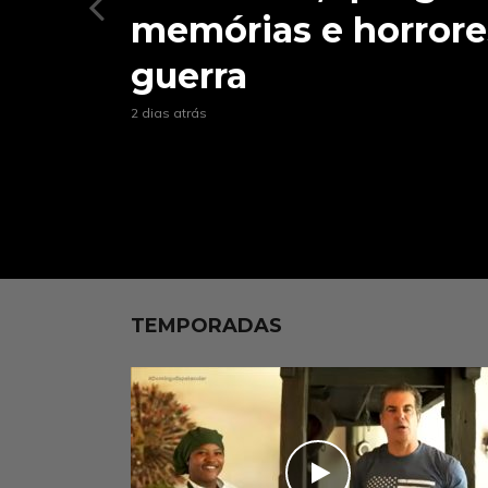
memórias e horrore
e wellness para atra
guerra
turistas
2 dias atrás
1 semana atrás
TEMPORADAS