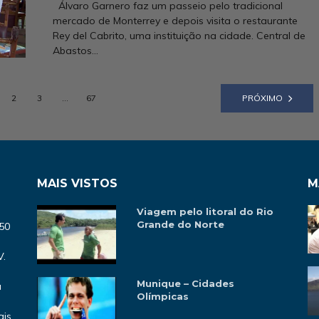
Álvaro Garnero faz um passeio pelo tradicional
mercado de Monterrey e depois visita o restaurante
Rey del Cabrito, uma instituição na cidade. Central de
Abastos...
2
3
…
67
PRÓXIMO
MAIS VISTOS
M
Viagem pelo litoral do Rio
Grande do Norte
‘50
V.
Munique – Cidades
a
Olímpicas
ais