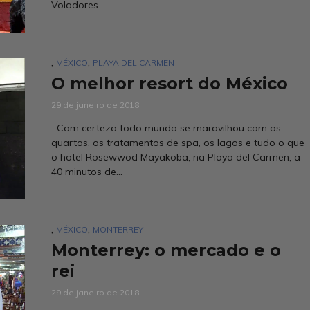
Voladores...
,
,
MÉXICO
PLAYA DEL CARMEN
O melhor resort do México
29 de janeiro de 2018
Com certeza todo mundo se maravilhou com os
quartos, os tratamentos de spa, os lagos e tudo o que
o hotel Rosewwod Mayakoba, na Playa del Carmen, a
40 minutos de...
,
,
MÉXICO
MONTERREY
Monterrey: o mercado e o
rei
29 de janeiro de 2018