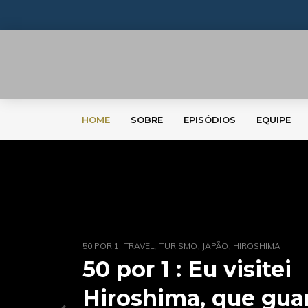
HOME
SOBRE
EPISÓDIOS
EQUIPE
,
,
,
,
,
,
,
50 POR 1
50 POR 1
TRAVEL
TRAVEL
TURISMO
TURISMO
JAPÃO
FILIPINAS
HIROSHIMA
50 por 1 : Eu visitei
50 por 1: Filipinas 
Hiroshima, que gua
em cultura, biodive