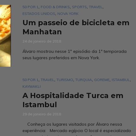
,
,
,
,
50 POR 1
FOOD & DRINKS
SPORTS
TRAVEL
,
ESTADOS UNIDOS
NOVA YORK
Um passeio de bicicleta em
Manhatan
24 de janeiro de 2018
Álvaro mostrou nesse 1º episódio da 1ª temporada
seus lugares preferidos em Nova York.
,
,
,
,
,
,
50 POR 1
TRAVEL
TURISMO
TURQUIA
GOREME
ISTAMBUL
KAYMAKLI
A Hospitalidade Turca em
Istambul
29 de janeiro de 2018
Conheça os lugares visitados por Álvaro nessa
experiência: Mercado egípcio O local é especializado