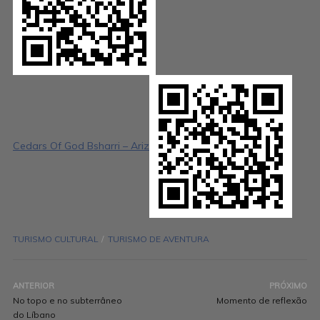
Cedars Of God Bsharri – Ariz
TURISMO CULTURAL
TURISMO DE AVENTURA
ANTERIOR
PRÓXIMO
No topo e no subterrâneo
Momento de reflexão
do Líbano