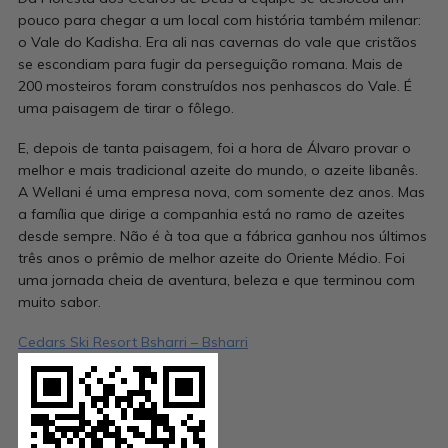
pouco para chegar a um local com história também milenar:
o Vale do Kadisha. Era ali nas cavernas do vale que cristãos
se escondiam para fugir da perseguição romana. Mais de
200 mosteiros foram construídos nos penhascos do Vale. É
uma paisagem de tirar o fôlego.
E, depois de tanta paisagem, foi a hora de Álvaro provar o
melhor e mais tradicional azeite do mundo, o azeite libanês.
A Wellani é uma empresa nova, com somente dez anos. Mas
a família que dirige a companhia está no ramo de azeites
desde sempre. Não é à toa que a fábrica ganhou nos últimos
três anos o prêmio de melhor azeite do Oriente Médio. Foi
uma jornada cheia de aventura, beleza e que terminou com
muito sabor.
Cedars Ski Resort Bsharri – Bsharri