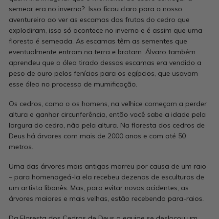
semear era no inverno? Isso ficou claro para o nosso
aventureiro ao ver as escamas dos frutos do cedro que
explodiram, isso só acontece no inverno e é assim que uma
floresta é semeada. As escamas têm as sementes que
eventualmente entram na terra e brotam. Álvaro também
aprendeu que o óleo tirado dessas escamas era vendido a
peso de ouro pelos fenícios para os egípcios, que usavam
esse óleo no processo de mumificação.
Os cedros, como o os homens, na velhice começam a perder
altura e ganhar circunferência, então você sabe a idade pela
largura do cedro, não pela altura. Na floresta dos cedros de
Deus há árvores com mais de 2000 anos e com até 50
metros.
Uma das árvores mais antigas morreu por causa de um raio
– para homenageá-la ela recebeu dezenas de esculturas de
um artista libanês. Mas, para evitar novos acidentes, as
árvores maiores e mais velhas, estão recebendo para-raios.
Da Floresta dos Cedros de Deus a equipe se deslocou um