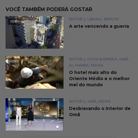
VOCÊ TAMBÉM PODERÁ GOSTAR
,
,
50 POR 1
LÍBANO
BEIRUTE
VÍDEO
A arte vencendo a guerra
,
,
,
50 POR 1
FOOD & DRINKS
OMÃ
VÍDEO
,
AL HAMRA
NISWA
O hotel mais alto do
Oriente Médio e o melhor
mel do mundo
,
,
50 POR 1
OMÃ
NISWA
VÍDEO
Desbravando o interior de
Omã