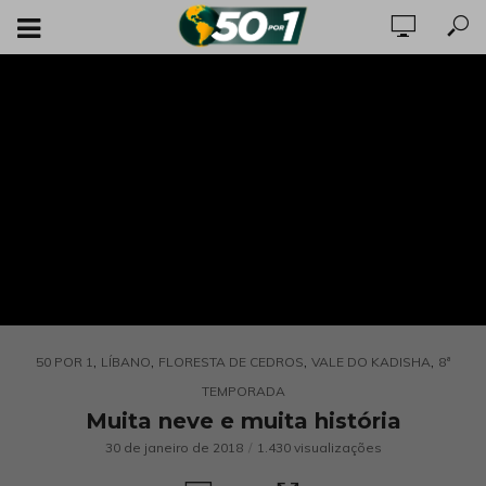
,
,
,
,
50 POR 1
LÍBANO
FLORESTA DE CEDROS
VALE DO KADISHA
8ª
TEMPORADA
Muita neve e muita história
30 de janeiro de 2018
1.430 visualizações