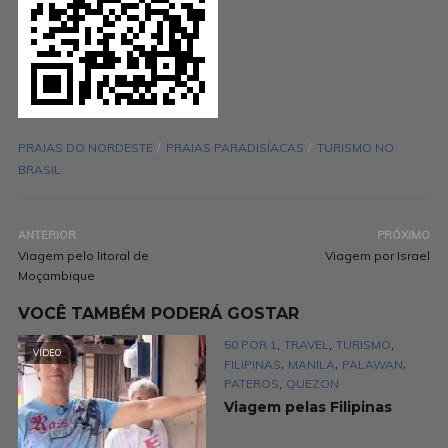
PRAIAS DO NORDESTE
PRAIAS PARADISÍACAS
TURISMO NO
BRASIL
ANTERIOR
PRÓXIMO
Viagem pelo litoral de
Viagem por Israel
Moçambique
VOCÊ TAMBÉM PODERÁ GOSTAR
,
,
,
50 POR 1
TRAVEL
TURISMO
VÍDEO
,
,
,
FILIPINAS
MANILA
PALAWAN
,
PATEROS
QUEZON
Viagem pelas Filipinas