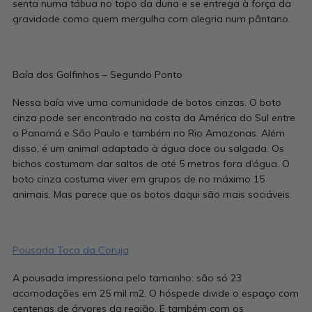
senta numa tábua no topo da duna e se entrega à força da
gravidade como quem mergulha com alegria num pântano.
Baía dos Golfinhos – Segundo Ponto
Nessa baía vive uma comunidade de botos cinzas. O boto
cinza pode ser encontrado na costa da América do Sul entre
o Panamá e São Paulo e também no Rio Amazonas. Além
disso, é um animal adaptado à água doce ou salgada. Os
bichos costumam dar saltos de até 5 metros fora d’água. O
boto cinza costuma viver em grupos de no máximo 15
animais. Mas parece que os botos daqui são mais sociáveis.
Pousada Toca da Coruja
A pousada impressiona pelo tamanho: são só 23
acomodações em 25 mil m2. O hóspede divide o espaço com
centenas de árvores da região. E também com os