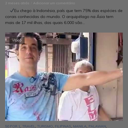
2 meses atrás
Adicionar um comentário
Eu chego à Indonésia, país que tem 75% das espécies de
corais conhecidas do mundo. O arquipélago na Ásia tem
mais de 17 mil ilhas, das quais 6.000 são...
VÍDEO
,
,
,
,
,
,
50 POR 1
TRAVEL
TURISMO
FILIPINAS
MANILA
PALAWAN