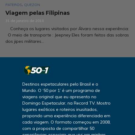
,
PATEROS
QUEZON
Viagem pelas Filipinas
31 de janeiro de 2018
Conheça os lugares visitados por Álvaro nessa experiência:
O meio de transporte : Jeepney Eles foram feitos das sobras
dos jipes militares...
Destinos espetaculares pelo Brasil e o
Mundo. O ‘50 por 1’ é um programa de
viagens original que eu apresento no
Domingo Espetacular, na Record TV. Mostro
lugares exóticos e roteiros inusitados,
propondo uma experiência diferenciada em
cada viagem. O formato começou em 2008,
com a proposta de compartilhar 50
experiências especiais que vivi em minhas