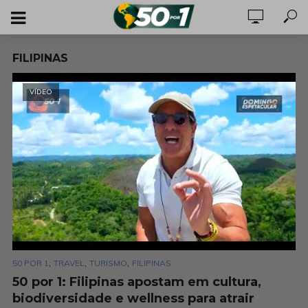
FILIPINAS
VÍDEO
,
,
,
50 POR 1
TRAVEL
TURISMO
FILIPINAS
50 por 1: Filipinas apostam em cultura,
biodiversidade e wellness para atrair