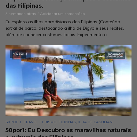
das Filipinas.
3 semanas atrás
Adicionar um comentário
Eu exploro as ilhas paradisíacas das Filipinas (Conteúdo
extra) de barco, destacando a ilha de Digyo e seus recifes,
além de conhecer costumes locais. Experimento a...
VÍDEO
,
,
,
,
50 POR 1
TRAVEL
TURISMO
FILIPINAS
ILHA DE CASULIAN
50por1: Eu Descubro as maravilhas naturais