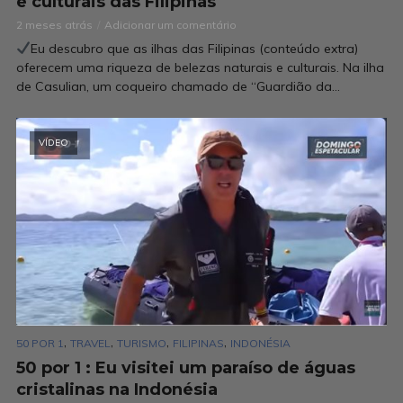
e culturais das Filipinas
2 meses atrás
Adicionar um comentário
Eu descubro que as ilhas das Filipinas (conteúdo extra)
oferecem uma riqueza de belezas naturais e culturais. Na ilha
de Casulian, um coqueiro chamado de “Guardião da...
VÍDEO
,
,
,
,
50 POR 1
TRAVEL
TURISMO
FILIPINAS
INDONÉSIA
50 por 1 : Eu visitei um paraíso de águas
cristalinas na Indonésia