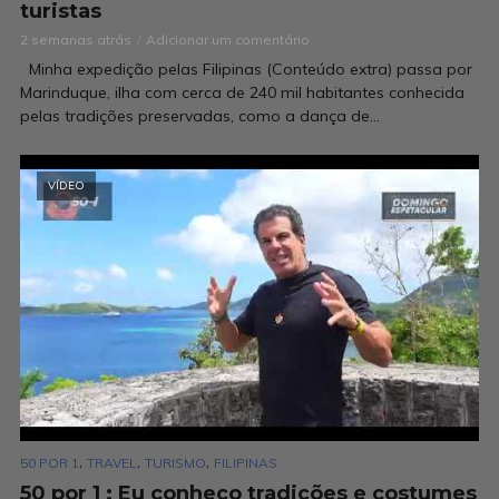
turistas
2 semanas atrás
Adicionar um comentário
Minha expedição pelas Filipinas (Conteúdo extra) passa por
Marinduque, ilha com cerca de 240 mil habitantes conhecida
pelas tradições preservadas, como a dança de...
VÍDEO
,
,
,
50 POR 1
TRAVEL
TURISMO
FILIPINAS
50 por 1 : Eu conheço tradições e costumes