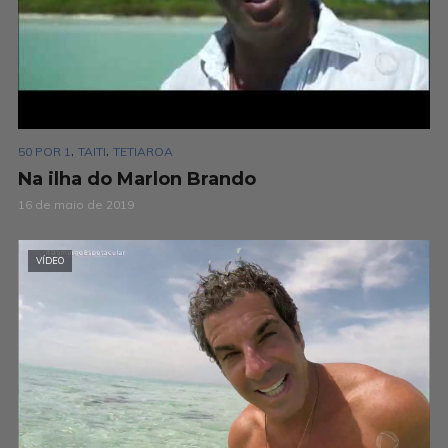
,
,
50 POR 1
TAITI
TETIAROA
Na ilha do Marlon Brando
16 de maio de 2019
VÍDEO