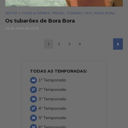
,
,
,
,
,
50 POR 1
FOOD & DRINKS
TRAVEL
TURISMO
TAITI
BORA BORA
Os tubarões de Bora Bora
16 de maio de 2019
1
2
3
4
TODAS AS TEMPORADAS:
1ª Temporada
44
2ª Temporada
27
3ª Temporada
18
4ª Temporada
27
5ª Temporada
18
6ª Temporada
10