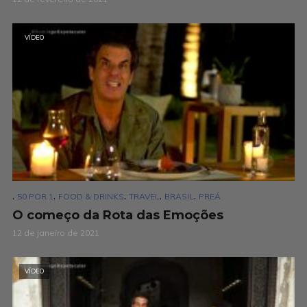
VÍDEO
,
,
,
,
,
50 POR 1
FOOD & DRINKS
TRAVEL
BRASIL
PREÁ
O começo da Rota das Emoções
12 de janeiro de 2021
VÍDEO