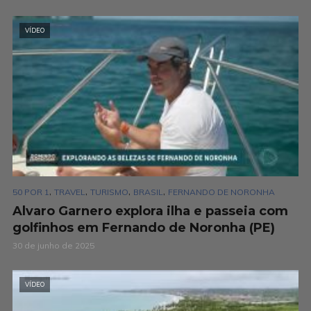
VÍDEO
,
,
,
,
50 POR 1
TRAVEL
TURISMO
BRASIL
FERNANDO DE NORONHA
Alvaro Garnero explora ilha e passeia com
golfinhos em Fernando de Noronha (PE)
30 de junho de 2025
VÍDEO