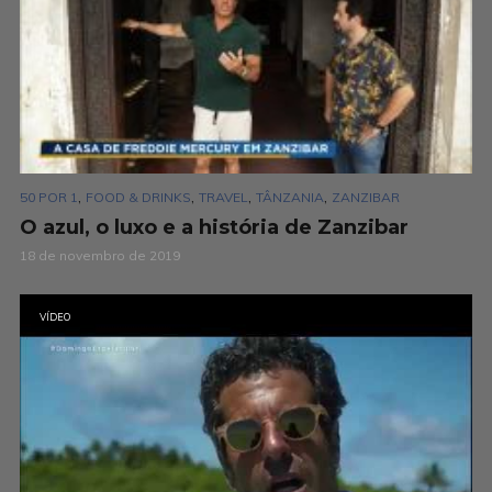
,
,
,
,
50 POR 1
FOOD & DRINKS
TRAVEL
TÂNZANIA
ZANZIBAR
O azul, o luxo e a história de Zanzibar
18 de novembro de 2019
VÍDEO