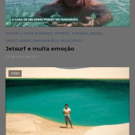
,
,
,
,
,
50 POR 1
FOOD & DRINKS
SPORTS
TURISMO
BRASIL
,
SANTO AMARO (MARANHÃO)
VASSOURAS
Jetsurf e muita emoção
13 de abril de 2021
VÍDEO