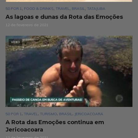
,
,
,
,
50 POR 1
FOOD & DRINKS
TRAVEL
BRASIL
TATAJUBA
As lagoas e dunas da Rota das Emoções
12 de fevereiro de 2021
VÍDEO
,
,
,
,
50 POR 1
TRAVEL
TURISMO
BRASIL
JERICOACOARA
A Rota das Emoções continua em
Jericoacoara
12 de fevereiro de 2021