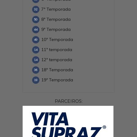
7ª Temporada
32
8ª Temporada
50
9ª Temporada
44
10ª Temporada
49
11ª temporada
14
12ª temporada
14
18ª Temporada
36
19ª Temporada
19
PARCEIROS: