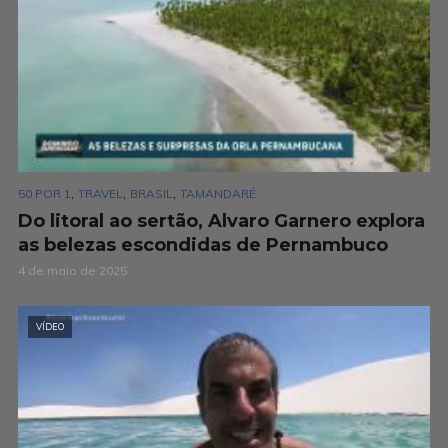
,
,
,
50 POR 1
TRAVEL
BRASIL
TAMANDARÉ
Do litoral ao sertão, Alvaro Garnero explora
as belezas escondidas de Pernambuco
4 de maio de 2025
VÍDEO