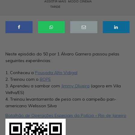
ASSISTIR MAIS
MODO CINEMA
TARDE
Neste episódio do 50 por 1 Álvaro Garnero passou pelas
seguintes experiências:
Conheceu a
Pousada Alto Vidigal
Treinou com o
BOPE
Aprendeu a sambar com
Jimmy Oliveira
(agora em Vila
Velha/ES)
Treinou levantamento de peso com o campeão pan-
americano Welisson Silva
Batalhão de Operações Especiais da Polícia – Rio de Janeiro