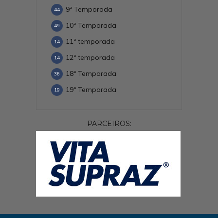
9ª Temporada
44
10ª Temporada
49
11ª temporada
14
12ª temporada
14
18ª Temporada
36
19ª Temporada
19
PARCEIROS: