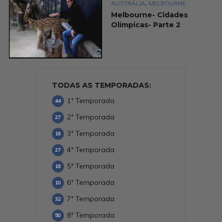
,
AUSTRÁLIA
MELBOURNE
Melbourne- Cidades
Olímpicas- Parte 2
TODAS AS TEMPORADAS:
1ª Temporada
44
2ª Temporada
27
3ª Temporada
18
4ª Temporada
27
5ª Temporada
18
6ª Temporada
10
7ª Temporada
32
8ª Temporada
50