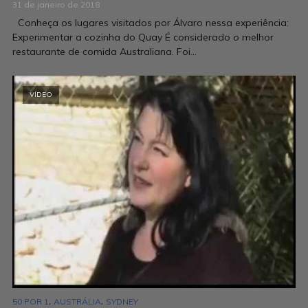
31 de janeiro de 2018
Conheça os lugares visitados por Álvaro nessa experiência:
Experimentar a cozinha do Quay É considerado o melhor
restaurante de comida Australiana. Foi...
VÍDEO
,
,
50 POR 1
AUSTRÁLIA
SYDNEY