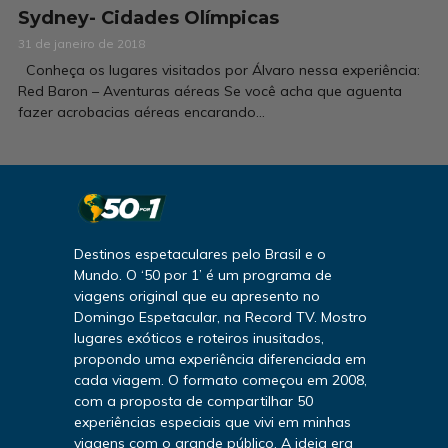
Sydney- Cidades Olímpicas
31 de janeiro de 2018
Conheça os lugares visitados por Álvaro nessa experiência:
Red Baron – Aventuras aéreas Se você acha que aguenta
fazer acrobacias aéreas encarando...
Destinos espetaculares pelo Brasil e o
Mundo. O ‘50 por 1’ é um programa de
viagens original que eu apresento no
Domingo Espetacular, na Record TV. Mostro
lugares exóticos e roteiros inusitados,
propondo uma experiência diferenciada em
cada viagem. O formato começou em 2008,
com a proposta de compartilhar 50
experiências especiais que vivi em minhas
viagens com o grande público. A ideia era