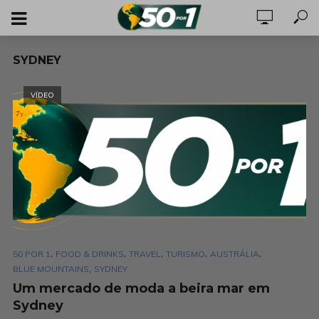
SYDNEY
VÍDEO
,
,
,
,
,
50 POR 1
FOOD & DRINKS
TRAVEL
TURISMO
AUSTRÁLIA
,
BLUE MOUNTAINS
SYDNEY
Um mercado de moda a beira mar em
Sydney