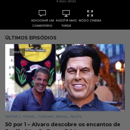
2 semanas atrás
4 dias atrás
ADICIONAR UM
ADICIONAR UM
ASSISTIR MAIS
ASSISTIR MAIS
MODO CINEMA
MODO CINEMA
COMENTÁRIO
COMENTÁRIO
TARDE
TARDE
ÚLTIMOS EPISÓDIOS
VÍDEO
,
,
,
,
50 POR 1
TRAVEL
TURISMO
BRASIL
RECIFE
50 por 1 – Alvaro descobre os encantos de