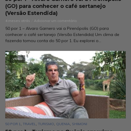
(GO) para conhecer o café sertanejo
(Versão Estendida)
4 meses atrás
Adicionar um comentário
50 por 1 – Alvaro Garnero vai a Pirenópolis (GO) para
conhecer o café sertanejo (Versão Estendida) Um clima de
fazenda tomou conta do 50 por 1. Eu explorei o...
VÍDEO
,
,
,
,
50 POR 1
TRAVEL
TURISMO
QUENIA
SHIMONI