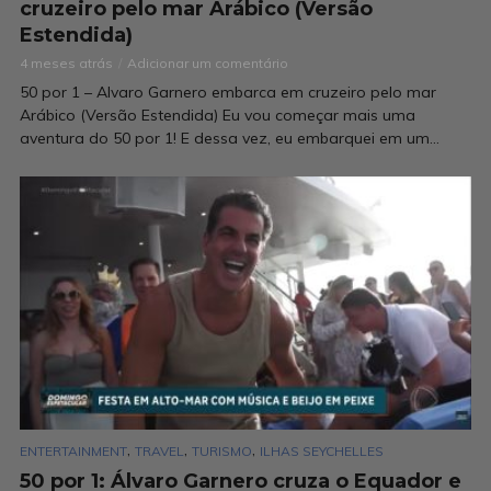
cruzeiro pelo mar Arábico (Versão
Estendida)
4 meses atrás
Adicionar um comentário
50 por 1 – Alvaro Garnero embarca em cruzeiro pelo mar
Arábico (Versão Estendida) Eu vou começar mais uma
aventura do 50 por 1! E dessa vez, eu embarquei em um...
,
,
,
ENTERTAINMENT
TRAVEL
TURISMO
ILHAS SEYCHELLES
50 por 1: Álvaro Garnero cruza o Equador e