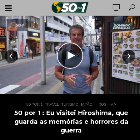
,
,
,
,
,
,
,
50 POR 1
50 POR 1
TRAVEL
TRAVEL
TURISMO
TURISMO
JAPÃO
FILIPINAS
HIROSHIMA
50 por 1: Filipinas apostam em cultura,
50 por 1 : Eu visitei Hiroshima, que
biodiversidade e wellness para atrair
guarda as memórias e horrores da
turistas
guerra