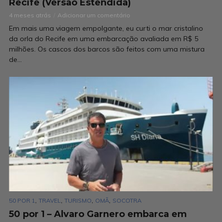
Recife (Versão Estendida)
4 meses atrás
Adicionar um comentário
Em mais uma viagem empolgante, eu curti o mar cristalino
da orla do Recife em uma embarcação avaliada em R$ 5
milhões. Os cascos dos barcos são feitos com uma mistura
de...
,
,
,
,
50 POR 1
TRAVEL
TURISMO
OMÃ
SOCOTRA
50 por 1 – Alvaro Garnero embarca em