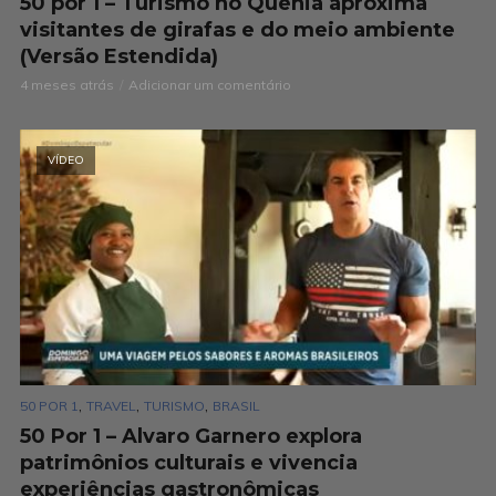
50 por 1 – Turismo no Quênia aproxima
visitantes de girafas e do meio ambiente
(Versão Estendida)
4 meses atrás
Adicionar um comentário
VÍDEO
,
,
,
50 POR 1
TRAVEL
TURISMO
BRASIL
50 Por 1 – Alvaro Garnero explora
patrimônios culturais e vivencia
experiências gastronômicas