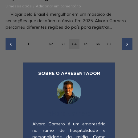
3 meses atrás
Adicionar um comentário
Viajar pelo Brasil é mergulhar em um mosaico de
sensações que desafiam o óbvio. Em 2025, Alvaro Garnero
percorreu diferentes regiões do país para registrar...
1
…
62
63
64
65
66
67
SOBRE O APRESENTADOR
Alvaro Garnero
Alvaro Garnero é um empresário
no ramo de hospitalidade e
personalidade da mídia. Como