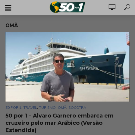
OMÃ
,
,
,
,
50 POR 1
TRAVEL
TURISMO
OMÃ
SOCOTRA
50 por 1 – Alvaro Garnero embarca em
cruzeiro pelo mar Arábico (Versão
Estendida)