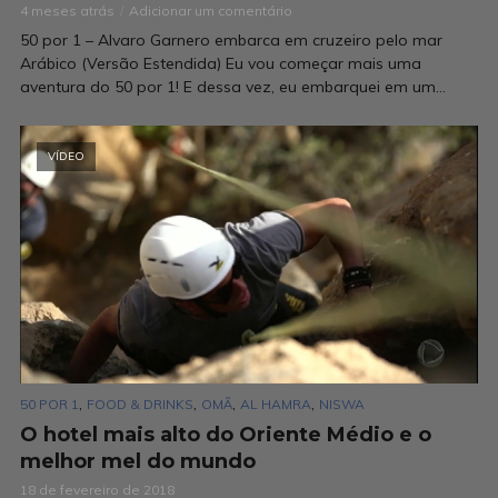
4 meses atrás
Adicionar um comentário
50 por 1 – Alvaro Garnero embarca em cruzeiro pelo mar
Arábico (Versão Estendida) Eu vou começar mais uma
aventura do 50 por 1! E dessa vez, eu embarquei em um...
VÍDEO
,
,
,
,
50 POR 1
FOOD & DRINKS
OMÃ
AL HAMRA
NISWA
O hotel mais alto do Oriente Médio e o
melhor mel do mundo
18 de fevereiro de 2018