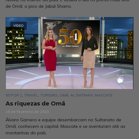
de Omã: o pico de Jabal Shams.
VÍDEO
,
,
,
,
,
50 POR 1
TRAVEL
TURISMO
OMÃ
AL BATINAH
MASCATE
As riquezas de Omã
18 de fevereiro de 2018
Álvaro Garnero e equipe desembarcam no Sultanato de
Omã, conhecem a capital, Mascate e se aventuram até as
montanhas do país.