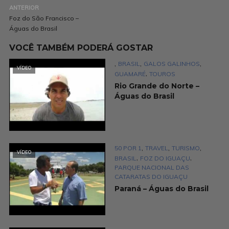
ANTERIOR
Foz do São Francisco –
Águas do Brasil
VOCÊ TAMBÉM PODERÁ GOSTAR
,
,
,
BRASIL
GALOS GALINHOS
VÍDEO
,
GUAMARÉ
TOUROS
Rio Grande do Norte –
Águas do Brasil
,
,
,
50 POR 1
TRAVEL
TURISMO
VÍDEO
,
,
BRASIL
FOZ DO IGUAÇU
PARQUE NACIONAL DAS
CATARATAS DO IGUAÇU
Paraná – Águas do Brasil