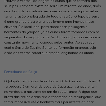
(chuvas e ventos), dá origem às dunas que se formam aos
seus pés. Também existe na serra um mirante, de onde, após
uma hora de caminhada em direcão ao cume, é possível se
ter uma visão privilegiada de toda a região. O topo da serra
é uma grande área plana, que lembra uma imensa mesa
elevada. É o local ideal para apreciar as paisagens e
horizontes do Jalapão. Já as dunas foram formadas com os
segmentos da própria Serra. As dunas do Jalapão estão em
constante movimento, guiadas pelos ventos. Ao seu redor
está a Serra do Espírito Santo, de formacão arenosa, cuja
acão dos ventos causa sua erosão, originando as dunas.
Fervedouro do Ceiça
O Jalapão tem alguns fervedouros. O do Ceiça é um deles. O
fervedouro é um grande poco de água azul transparente –
na verdade, a nascente de um rio subterraneo. A água que
brota das areias claras cria o fenomeno da ressurgencia, que
torna impossível até o banhista mais persistente afundar.