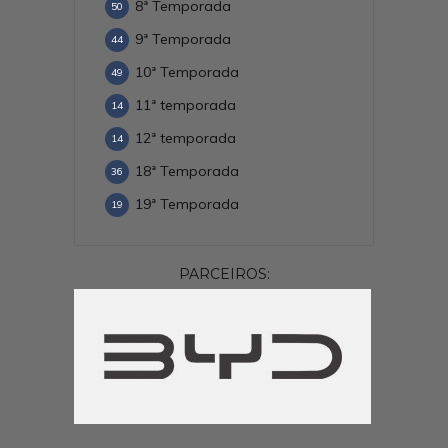
8ª Temporada
50
9ª Temporada
44
10ª Temporada
49
11ª temporada
14
12ª temporada
14
18ª Temporada
36
19ª Temporada
19
PARCEIROS: