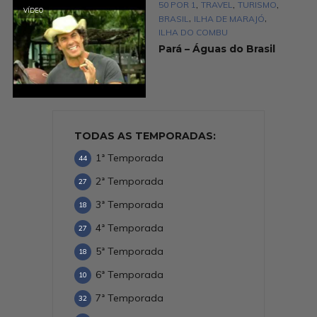
,
,
,
50 POR 1
TRAVEL
TURISMO
VÍDEO
,
,
BRASIL
ILHA DE MARAJÓ
ILHA DO COMBU
Pará – Águas do Brasil
TODAS AS TEMPORADAS:
1ª Temporada
44
2ª Temporada
27
3ª Temporada
18
4ª Temporada
27
5ª Temporada
18
6ª Temporada
10
7ª Temporada
32