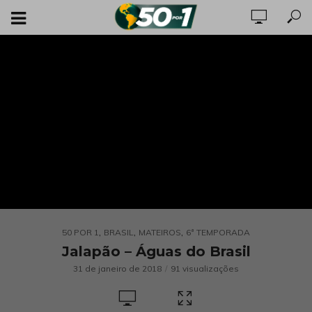
,
,
,
50 POR 1
BRASIL
MATEIROS
6ª TEMPORADA
Jalapão – Águas do Brasil
31 de janeiro de 2018
91 visualizações