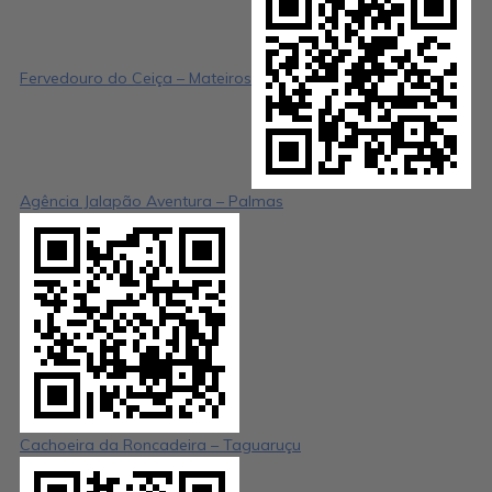
Fervedouro do Ceiça – Mateiros
Agência Jalapão Aventura – Palmas
Cachoeira da Roncadeira – Taguaruçu