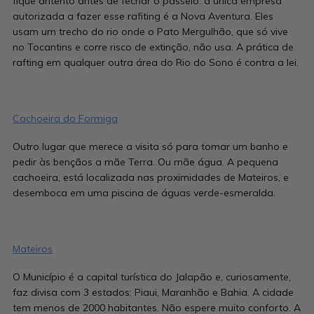
fique antento antes de fechar o passeio: a única empresa
autorizada a fazer esse rafiting é a Nova Aventura. Eles
usam um trecho do rio onde o Pato Mergulhão, que só vive
no Tocantins e corre risco de extinção, não usa. A prática de
rafting em qualquer outra área do Rio do Sono é contra a lei.
Cachoeira do Formiga
Outro lugar que merece a visita só para tomar um banho e
pedir às bençãos a mãe Terra. Ou mãe água. A pequena
cachoeira, está localizada nas proximidades de Mateiros, e
desemboca em uma piscina de águas verde-esmeralda.
Mateiros
O Município é a capital turística do Jalapão e, curiosamente,
faz divisa com 3 estados: Piaui, Maranhão e Bahia. A cidade
tem menos de 2000 habitantes. Não espere muito conforto. A