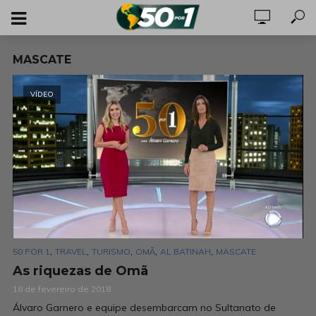
MASCATE
VÍDEO
,
,
,
,
,
50 POR 1
TRAVEL
TURISMO
OMÃ
AL BATINAH
MASCATE
As riquezas de Omã
18 de fevereiro de 2018
Álvaro Garnero e equipe desembarcam no Sultanato de