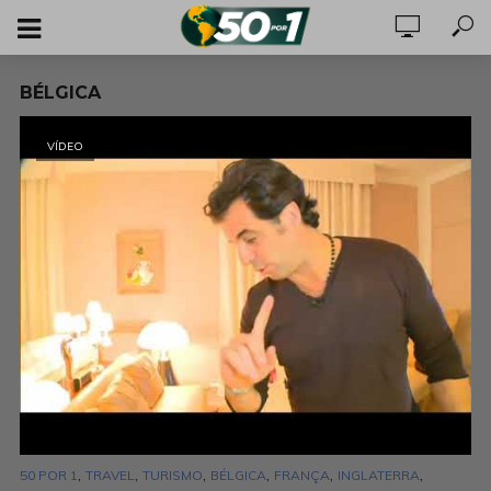
BÉLGICA
VÍDEO
,
,
,
,
,
,
50 POR 1
TRAVEL
TURISMO
BÉLGICA
FRANÇA
INGLATERRA