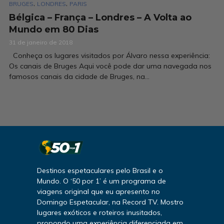
,
,
BRUGES
LONDRES
PARIS
Bélgica – França – Londres – A Volta ao
Mundo em 80 Dias
31 de janeiro de 2018
Conheça os lugares visitados por Álvaro nessa experiência:
Os canais de Bruges Aqui você pode dar uma navegada nos
famosos canais da cidade de Bruges, na...
Destinos espetaculares pelo Brasil e o
Mundo. O ‘50 por 1’ é um programa de
viagens original que eu apresento no
Domingo Espetacular, na Record TV. Mostro
lugares exóticos e roteiros inusitados,
propondo uma experiência diferenciada em