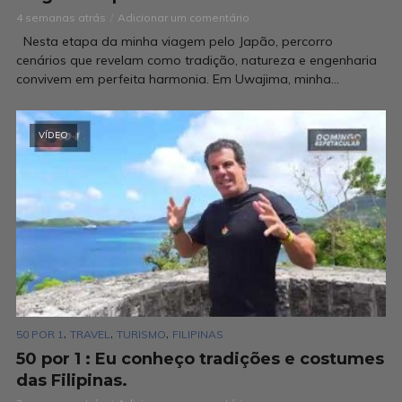
4 semanas atrás
Adicionar um comentário
Nesta etapa da minha viagem pelo Japão, percorro
cenários que revelam como tradição, natureza e engenharia
convivem em perfeita harmonia. Em Uwajima, minha...
VÍDEO
,
,
,
50 POR 1
TRAVEL
TURISMO
FILIPINAS
50 por 1 : Eu conheço tradições e costumes
das Filipinas.