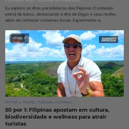
3 semanas atrás
Adicionar um comentário
Eu exploro as ilhas paradisíacas das Filipinas (Conteúdo
extra) de barco, destacando a ilha de Digyo e seus recifes,
além de conhecer costumes locais. Experimento a...
VÍDEO
,
,
,
50 POR 1
TRAVEL
TURISMO
FILIPINAS
50 por 1: Filipinas apostam em cultura,
biodiversidade e wellness para atrair
turistas