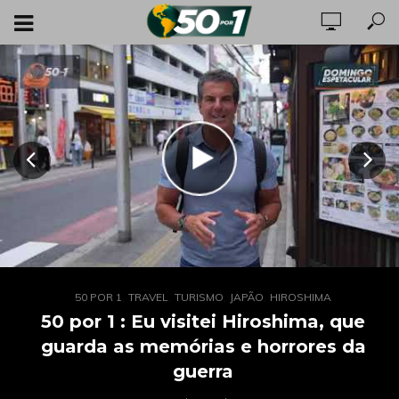
,
,
,
,
,
,
,
50 POR 1
50 POR 1
TRAVEL
TRAVEL
TURISMO
TURISMO
JAPÃO
FILIPINAS
HIROSHIMA
50 por 1: Filipinas apostam em cultura,
50 por 1 : Eu visitei Hiroshima, que
biodiversidade e wellness para atrair
guarda as memórias e horrores da
turistas
guerra