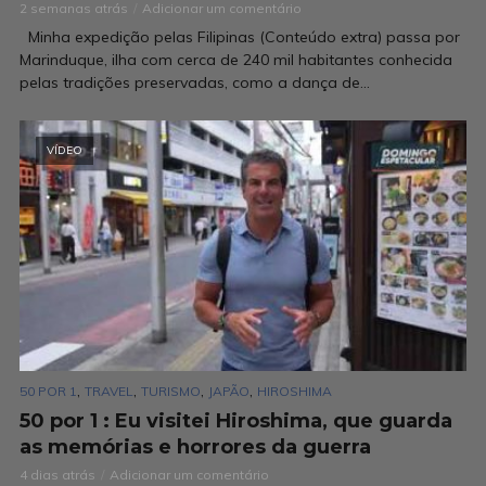
2 semanas atrás
Adicionar um comentário
Minha expedição pelas Filipinas (Conteúdo extra) passa por
Marinduque, ilha com cerca de 240 mil habitantes conhecida
pelas tradições preservadas, como a dança de...
VÍDEO
,
,
,
,
50 POR 1
TRAVEL
TURISMO
JAPÃO
HIROSHIMA
50 por 1 : Eu visitei Hiroshima, que guarda
as memórias e horrores da guerra
4 dias atrás
Adicionar um comentário