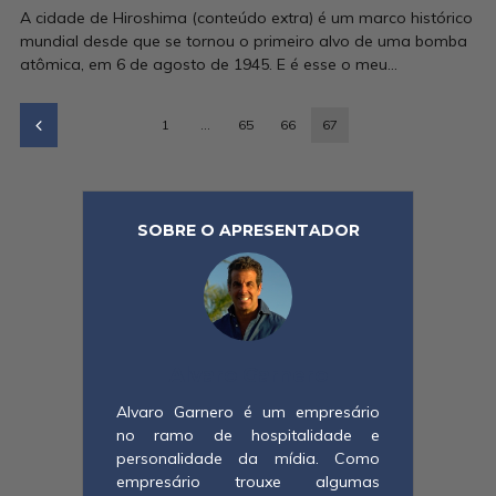
A cidade de Hiroshima (conteúdo extra) é um marco histórico
mundial desde que se tornou o primeiro alvo de uma bomba
atômica, em 6 de agosto de 1945. E é esse o meu...
1
…
65
66
67
SOBRE O APRESENTADOR
Alvaro Garnero
Alvaro Garnero é um empresário
no ramo de hospitalidade e
personalidade da mídia. Como
empresário trouxe algumas