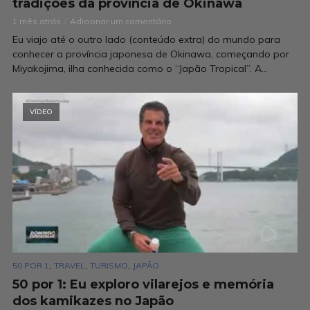
tradições da província de Okinawa
1 mês atrás
Adicionar um comentário
Eu viajo até o outro lado (conteúdo extra) do mundo para
conhecer a província japonesa de Okinawa, começando por
Miyakojima, ilha conhecida como o “Japão Tropical”. A...
VÍDEO
,
,
,
50 POR 1
TRAVEL
TURISMO
JAPÃO
50 por 1: Eu exploro vilarejos e memória
dos kamikazes no Japão