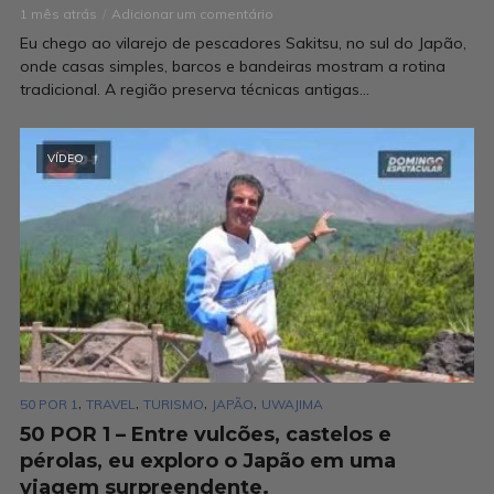
1 mês atrás
Adicionar um comentário
Eu chego ao vilarejo de pescadores Sakitsu, no sul do Japão,
onde casas simples, barcos e bandeiras mostram a rotina
tradicional. A região preserva técnicas antigas...
VÍDEO
,
,
,
,
50 POR 1
TRAVEL
TURISMO
JAPÃO
UWAJIMA
50 POR 1 – Entre vulcões, castelos e
pérolas, eu exploro o Japão em uma
viagem surpreendente.