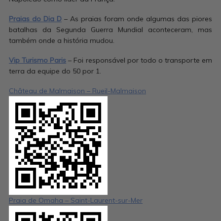
Praias do Dia D
– As praias foram onde algumas das piores
batalhas da Segunda Guerra Mundial aconteceram, mas
também onde a história mudou.
Vip Turismo Paris
– Foi responsável por todo o transporte em
terra da equipe do 50 por 1.
Château de Malmaison – Rueil-Malmaison
Praia de Omaha – Saint-Laurent-sur-Mer