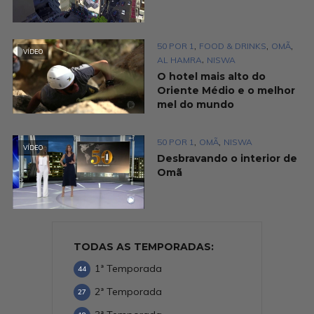
,
,
,
50 POR 1
FOOD & DRINKS
OMÃ
VÍDEO
,
AL HAMRA
NISWA
O hotel mais alto do
Oriente Médio e o melhor
mel do mundo
,
,
50 POR 1
OMÃ
NISWA
VÍDEO
Desbravando o interior de
Omã
TODAS AS TEMPORADAS:
1ª Temporada
44
2ª Temporada
27