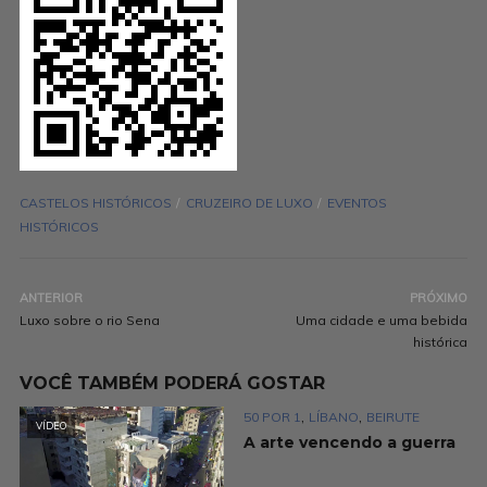
CASTELOS HISTÓRICOS
CRUZEIRO DE LUXO
EVENTOS
HISTÓRICOS
ANTERIOR
PRÓXIMO
Luxo sobre o rio Sena
Uma cidade e uma bebida
histórica
VOCÊ TAMBÉM PODERÁ GOSTAR
,
,
50 POR 1
LÍBANO
BEIRUTE
VÍDEO
A arte vencendo a guerra