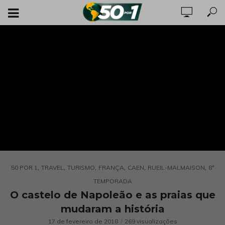
,
,
,
,
,
,
50 POR 1
TRAVEL
TURISMO
FRANÇA
CAEN
RUEIL-MALMAISON
8ª
TEMPORADA
O castelo de Napoleão e as praias que
mudaram a história
17 de fevereiro de 2018
269 visualizações