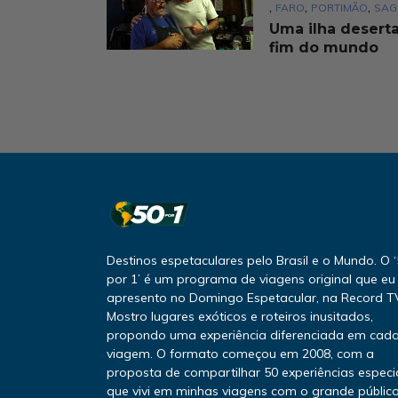
,
,
,
FARO
PORTIMÃO
SAG
Uma ilha deserta
fim do mundo
Destinos espetaculares pelo Brasil e o Mundo. O 
por 1’ é um programa de viagens original que eu
apresento no Domingo Espetacular, na Record T
Mostro lugares exóticos e roteiros inusitados,
propondo uma experiência diferenciada em cad
viagem. O formato começou em 2008, com a
proposta de compartilhar 50 experiências especi
que vivi em minhas viagens com o grande público