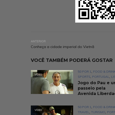
ANTERIOR
Conheça a cidade imperial do Vietnã
VOCÊ TAMBÉM PODERÁ GOSTAR
,
50 POR 1
FOOD & DRIN
VÍDEO
,
,
SPORTS
PORTUGAL
LI
Jogo do Pau e 
passeio pela
Avenida Liberd
,
50 POR 1
FOOD & DRIN
VÍDEO
,
,
TRAVEL
TURISMO
POR