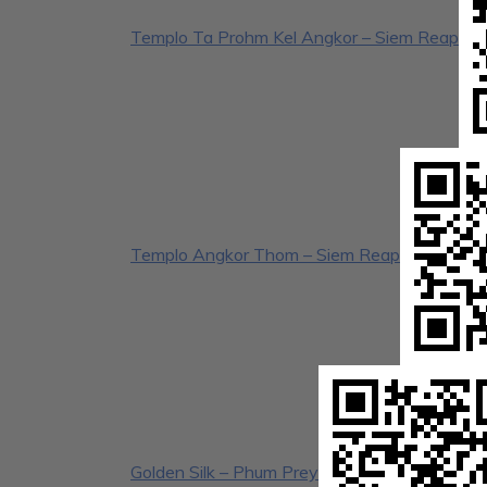
Templo Ta Prohm Kel Angkor – Siem Reap
Templo Angkor Thom – Siem Reap
Golden Silk – Phum Prey