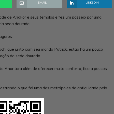
P
EMAIL
LINKEDIN
ade de Angkor e seus templos e fez um passeio por uma
da seda dourada.
ugares:
h, que junto com seu marido Patrick, estão há um pouco
cação da seda dourada.
do Anantara além de oferecer muito conforto, fica a poucos
strando o que foi uma das metrópoles da antiguidade pelo