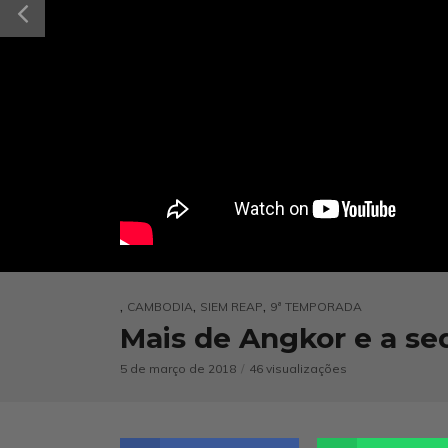
,
,
,
CAMBODIA
SIEM REAP
9ª TEMPORADA
Mais de Angkor e a se
5 de março de 2018
46 visualizações