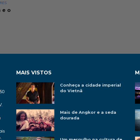
RES
 e o
MAIS VISTOS
M
Conheça a cidade imperial
do Vietnã
‘50
V.
Mais de Angkor e a seda
a
dourada
ais
.
Um mergulho na cultura de