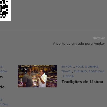
PRÓXIMO
A porta de entrada para Angkor
,
,
,
KS
50 POR 1
FOOD & DRINKS
VÍDEO
,
,
SBOA
TRAVEL
TURISMO
PORTUGAL
,
LISBOA
um
Tradições de Lisboa
ade
,
KS
TUGAL