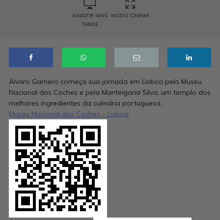
ASSISTIR MAIS
MODO CINEMA
TARDE
Álvaro Garnero começa sua jornada em Lisboa pelo Museu
Nacional dos Coches e pela Manteigaria Silva, um templo dos
melhores ingredientes da culinária portuguesa.
Museu Nacional dos Coches – Lisboa