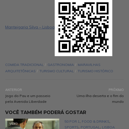
Manteigaria Silva – Lisboa
COMIDA TRADICIONAL
GASTRONOMIA
MARAVILHAS
ARQUITETÔNICAS
TURISMO CULTURAL
TURISMO HISTÓRICO
ANTERIOR
PRÓXIMO
Jogo do Pau e um passeio
Uma ilha deserta e o fim do
pela Avenida Liberdade
mundo
VOCÊ TAMBÉM PODERÁ GOSTAR
,
,
50 POR 1
FOOD & DRINKS
VÍDEO
,
,
SPORTS
PORTUGAL
LISBOA