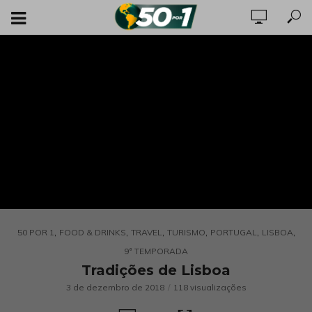
,
,
,
,
,
,
50 POR 1
FOOD & DRINKS
TRAVEL
TURISMO
PORTUGAL
LISBOA
9ª TEMPORADA
Tradições de Lisboa
3 de dezembro de 2018
118 visualizações