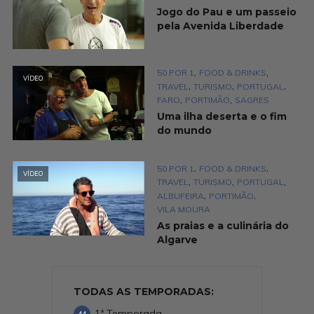
Jogo do Pau e um passeio
pela Avenida Liberdade
,
,
50 POR 1
FOOD & DRINKS
VÍDEO
,
,
,
TRAVEL
TURISMO
PORTUGAL
,
,
FARO
PORTIMÃO
SAGRES
Uma ilha deserta e o fim
do mundo
,
,
50 POR 1
FOOD & DRINKS
VÍDEO
,
,
,
TRAVEL
TURISMO
PORTUGAL
,
,
ALBUFEIRA
PORTIMÃO
VILA MOURA
As praias e a culinária do
Algarve
TODAS AS TEMPORADAS:
1ª Temporada
44