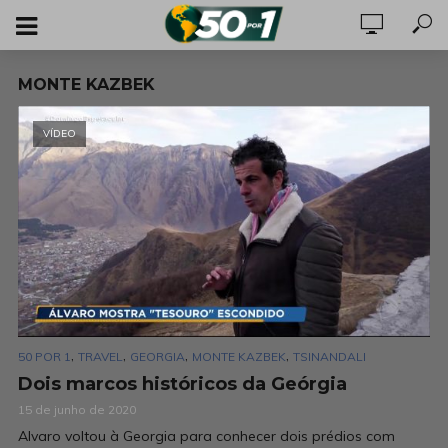
MONTE KAZBEK
VÍDEO
,
,
,
,
50 POR 1
TRAVEL
GEORGIA
MONTE KAZBEK
TSINANDALI
Dois marcos históricos da Geórgia
15 de junho de 2020
Alvaro voltou à Georgia para conhecer dois prédios com