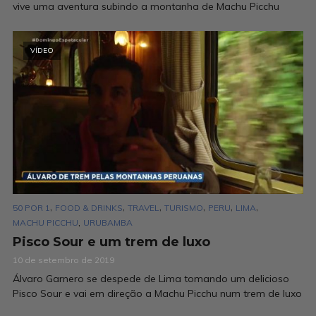
vive uma aventura subindo a montanha de Machu Picchu
VÍDEO
,
,
,
,
,
,
50 POR 1
FOOD & DRINKS
TRAVEL
TURISMO
PERU
LIMA
,
MACHU PICCHU
URUBAMBA
Pisco Sour e um trem de luxo
10 de setembro de 2019
Álvaro Garnero se despede de Lima tomando um delicioso
Pisco Sour e vai em direção a Machu Picchu num trem de luxo