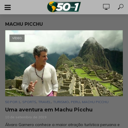
MACHU PICCHU
VÍDEO
,
,
,
,
,
50 POR 1
SPORTS
TRAVEL
TURISMO
PERU
MACHU PICCHU
Uma aventura em Machu Picchu
10 de setembro de 2019
Álvaro Garnero conhece a maior atração turística peruana e