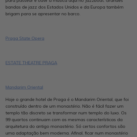
para passear e ouvir a musica aqui no Jazzboat. Grandes
bandas de jazz dos Estados Unidos e da Europa também
brigam para se apresentar no barco.
Praga State Opera
ESTATE THEATRE PRAGA
Mandarim Oriental
Hoje o grande hotel de Praga é o Mandarim Oriental, que foi
construído dentro de um monastério. Não é fácil fazer um
templo tão discreto se transformar num templo do luxo. Os
99 quartos continuam com as mesmas características da
arquitetura do antigo monastério. Só certos confortos são
uma adaptação bem moderna. Afinal, ficar num monastério