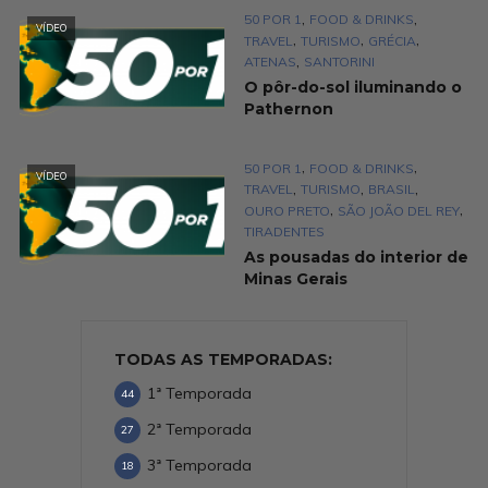
,
,
50 POR 1
FOOD & DRINKS
VÍDEO
,
,
,
TRAVEL
TURISMO
GRÉCIA
,
ATENAS
SANTORINI
O pôr-do-sol iluminando o
Pathernon
,
,
50 POR 1
FOOD & DRINKS
VÍDEO
,
,
,
TRAVEL
TURISMO
BRASIL
,
,
OURO PRETO
SÃO JOÃO DEL REY
TIRADENTES
As pousadas do interior de
Minas Gerais
TODAS AS TEMPORADAS:
1ª Temporada
44
2ª Temporada
27
3ª Temporada
18