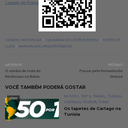
Castelo de Praga
CIDADES HISTÓRICAS
CULINÁRIA DO LESTE EUROPEU
HOTÉIS DE
LUXO
MARAVILHAS ARQUITETÔNICAS
ANTERIOR
PRÓXIMO
O samba de roda do
Passar pela Romantische
Recôncavo na Bahia
Strasse
VOCÊ TAMBÉM PODERÁ GOSTAR
,
,
,
,
50 POR 1
TOP 5
TRAVEL
TUNÍSIA
VÍDEO
,
,
CARTAGO
TOZEUR
TUNIS
Os tapetes de Cartago na
Tunísia