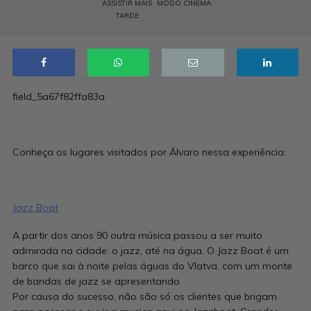
ASSISTIR MAIS
MODO CINEMA
TARDE
field_5a67f82ffa83a
Conheça os lugares visitados por Álvaro nessa experiência:
Jazz Boat
A partir dos anos 90 outra música passou a ser muito
admirada na cidade: o jazz, até na água. O Jazz Boat é um
barco que sai à noite pelas águas do Vlatva, com um monte
de bandas de jazz se apresentando.
Por causa do sucesso, não são só os clientes que brigam