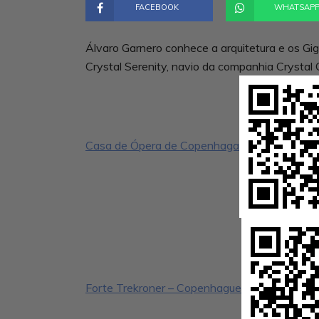
FACEBOOK
WHATSAP
Álvaro Garnero conhece a arquitetura e os G
Crystal Serenity, navio da companhia Crystal 
Casa de Ópera de Copenhaga
Forte Trekroner – Copenhague