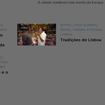
A cidade medieval mais bonita da Europa
,
,
,
KS
50 POR 1
FOOD & DRINKS
VÍDEO
,
,
SBOA
TRAVEL
TURISMO
PORTUGAL
,
LISBOA
um
Tradições de Lisboa
ade
,
KS
TUGAL
RES
 e o