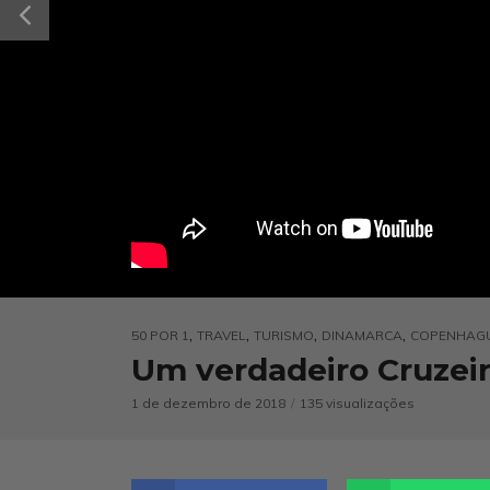
,
,
,
,
50 POR 1
TRAVEL
TURISMO
DINAMARCA
COPENHAG
Um verdadeiro Cruzei
1 de dezembro de 2018
135 visualizações