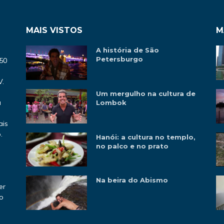
MAIS VISTOS
M
A história de São
Petersburgo
‘50
V.
Um mergulho na cultura de
a
Lombok
ais
.
Hanói: a cultura no templo,
,
no palco e no prato
e
Na beira do Abismo
er
 o