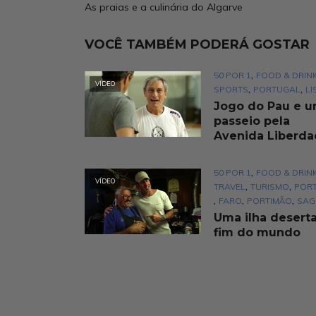
As praias e a culinária do Algarve
VOCÊ TAMBÉM PODERÁ GOSTAR
,
50 POR 1
FOOD & DRIN
VÍDEO
,
,
SPORTS
PORTUGAL
LI
Jogo do Pau e 
passeio pela
Avenida Liberd
,
50 POR 1
FOOD & DRIN
VÍDEO
,
,
TRAVEL
TURISMO
POR
,
,
,
FARO
PORTIMÃO
SAG
Uma ilha deserta
fim do mundo