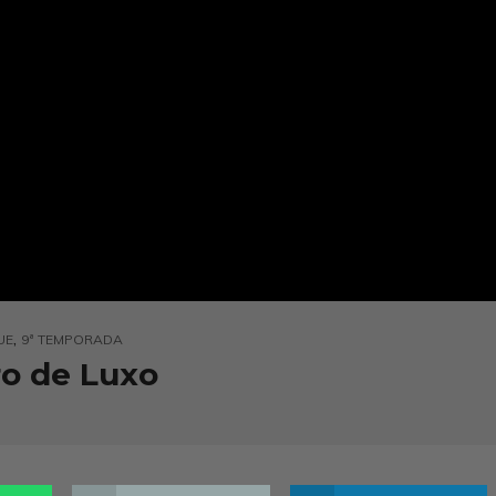
,
UE
9ª TEMPORADA
ro de Luxo