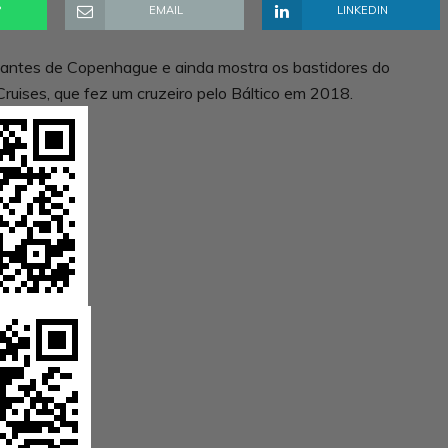
P
EMAIL
LINKEDIN
igantes de Copenhague e ainda mostra os bastidores do
Cruises, que fez um cruzeiro pelo Báltico em 2018.