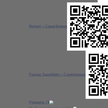
Borsen – Copenhague
Parque Superkilen – Copenhague
Pequeno Til