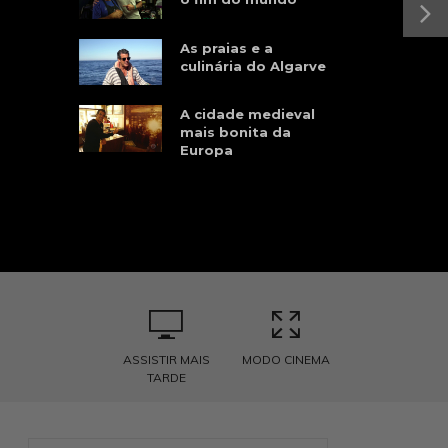
As praias e a
culinária do Algarve
A cidade medieval
mais bonita da
Europa
ASSISTIR MAIS
MODO CINEMA
TARDE