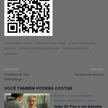
COSTUMES LOCAIS
CRUZEIROS DE LUXO
CURIOSIDADES DO
MUNDO
INOVAÇÕES TECNOLÓGICAS
PAÍSES NÓRDICOS
SAUNAS
ANTERIOR
PRÓXIMO
A história de São
Na beira do Abismo
Petersburgo
VOCÊ TAMBÉM PODERÁ GOSTAR
,
,
50 POR 1
FOOD & DRINKS
VÍDEO
,
,
SPORTS
PORTUGAL
LISBOA
Jogo do Pau e um passeio