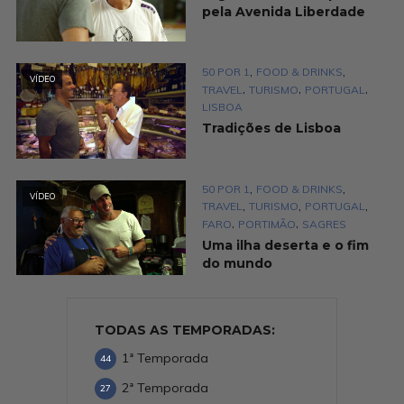
pela Avenida Liberdade
,
,
50 POR 1
FOOD & DRINKS
VÍDEO
,
,
,
TRAVEL
TURISMO
PORTUGAL
LISBOA
Tradições de Lisboa
,
,
50 POR 1
FOOD & DRINKS
VÍDEO
,
,
,
TRAVEL
TURISMO
PORTUGAL
,
,
FARO
PORTIMÃO
SAGRES
Uma ilha deserta e o fim
do mundo
TODAS AS TEMPORADAS:
1ª Temporada
44
2ª Temporada
27