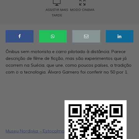
ASSISTIR MAIS
MODO CINEMA
TARDE
Ônibus sem motorista e carro pilotado à distância. Parece
descrição de filme de ficção, mas são experimentos que já
ocorrem na Suécia, que une, como poucos países, a tradição
com o a tecnologia. Álvaro Garnero foi conferir no 50 por 1.
Museu Nordiska – Estocolmo