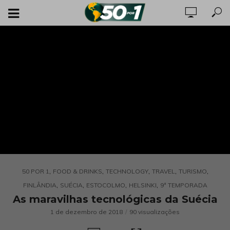
,
,
,
,
,
50 POR 1
FOOD & DRINKS
TECHNOLOGY
TRAVEL
TURISMO
,
,
,
,
FINLÂNDIA
SUÉCIA
ESTOCOLMO
HELSINKI
9ª TEMPORADA
As maravilhas tecnológicas da Suécia
1 de dezembro de 2018
90 visualizações